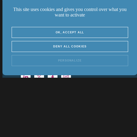
This site uses cookies and gives you control over what you
CELEOS
want to activate
Qui sommes-nous ?
OK, ACCEPT ALL
Nos innovations
Nos actualités
DENY ALL COOKIES
Contact
PERSONALIZE
Mentions légales
Politique de confidentialité
Cookies
© 2026 Celeos
Créé par