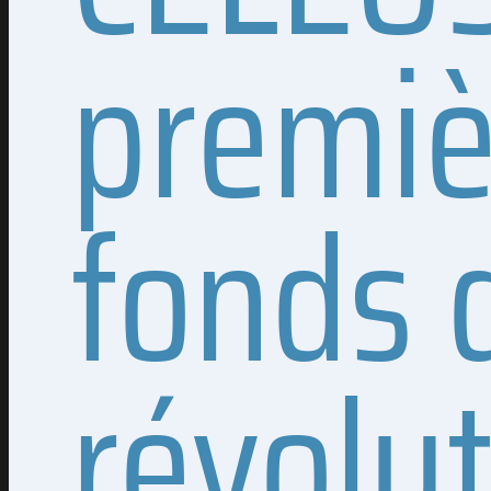
premiè
fonds 
révolut