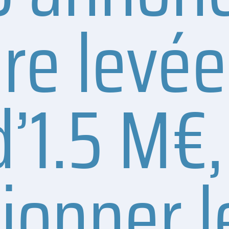
re levée
d’1.5 M€,
ionner l