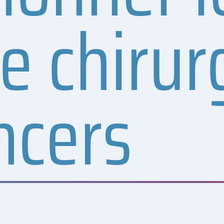
e chirurg
ncers