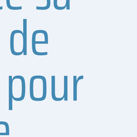
 de
 pour
e