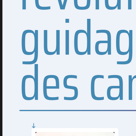
guidag
des ca